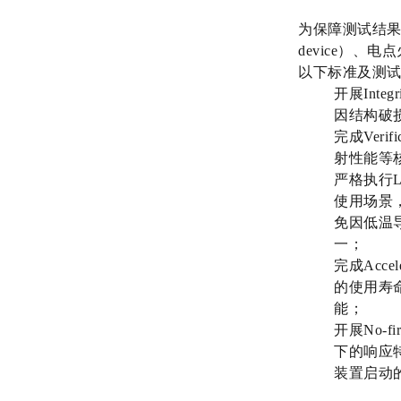
为保障测试结果的权
device）、电
以下标准及测
开展Int
因结构破
完成Veri
射性能等
严格执行Lo
使用场景
免因低温
一；
完成Acce
的使用寿
能；
开展No-
下的响应
装置启动