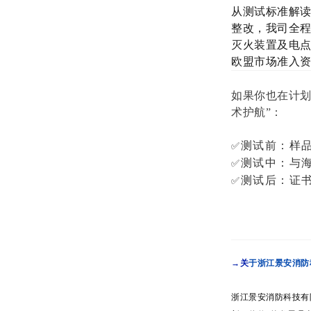
从测试标准解
整改，我司全
灭火装置及电点
欧盟市场准入
如果你也在计
术护航”：
测试前：样
✅
测试中：与
✅
测试后：证书
✅
→关
于
浙江景安消防
浙江景安消防科技有