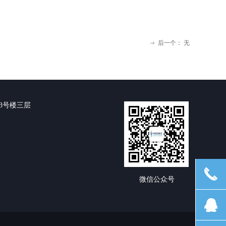
后一个：
无
ꁹ
3号楼三层
끅
微信公众号
뀩