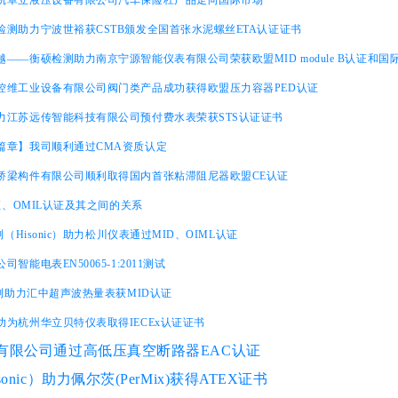
凯卓立液压设备有限公司汽车保险杠产品走向国际市场
检测助力宁波世裕获CSTB颁发全国首张水泥螺丝ETA认证证书
——衡硕检测助力南京宁源智能仪表有限公司荣获欧盟MID module B认证和国际
控维工业设备有限公司阀门类产品成功获得欧盟压力容器PED认证
力江苏远传智能科技有限公司预付费水表荣获STS认证证书
篇章】我司顺利通过CMA资质认定
桥梁构件有限公司顺利取得国内首张粘滞阻尼器欧盟CE认证
认证、OMIL认证及其之间的关系
测（Hisonic）助力松川仪表通过MID、OIML认证
公司智能电表
EN50065-1:2011测试
检测助力汇中超声波热量表获MID认证
为杭州华立贝特仪表取得IECEx认证证书
有限公司
通过高低压真空断路器EAC认证
onic）助力佩尔茨(PerMix)获得ATEX证书