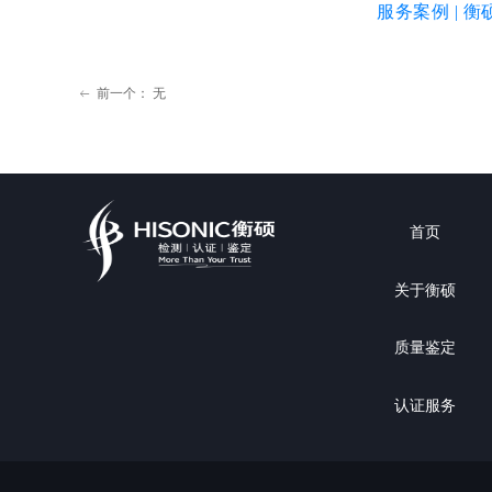
服务案例 | 衡
前一个：
无
ꂃ
首页
关于衡硕
质量鉴定
认证服务