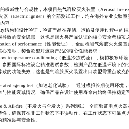
威性与合规性，本项目热气溶胶灭火装置（Aerosol fire exting
点火器（Electric igniter）的全部测试工作，均在海外专业实
试内容：
egrity结构和设计验证，验证产品在存储、运输及使用过程中的
损导致的安全隐患，这也是烟火类产品认证的核心安全考核项
fication of performance（性能验证），全面检测气溶胶灭
核心指标，契合欧盟对这类产品的核心性能要求；
w temperature conditioning（低温冷冻试验），模拟极
，参照国际标准设定精准测试参数，检测产品在低温环境下的
导致的功能失效，这也是气溶胶灭火装置出口欧盟需重点攻克
lerated ageing test（加速老化试验），通过模拟长期使用
命与性能衰减情况，确保产品在设计使用寿命内始终保持稳定
fire & All-fire（不发火与全发火）系列测试，全面验证电点
特性，确保其在非工作状态下不误动作、在工作状态下可靠点
的精准度与安全性。