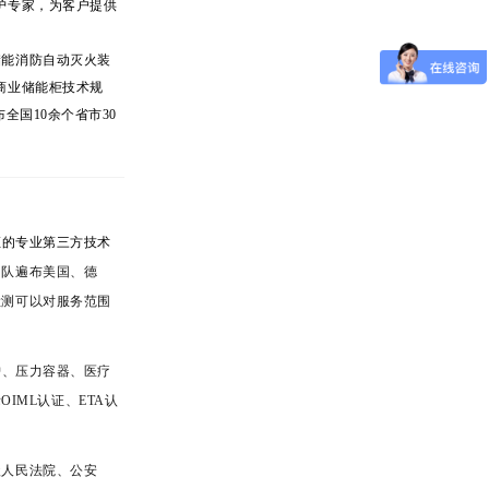
护专家，为客户提供
储能消防自动灭火装
商业储能柜技术规
全国10余个省市30
证的专业第三方技术
团队遍布美国、德
检测可以对服务范围
护、压力容器、医疗
际OIML认证、ETA认
级人民法院、公安