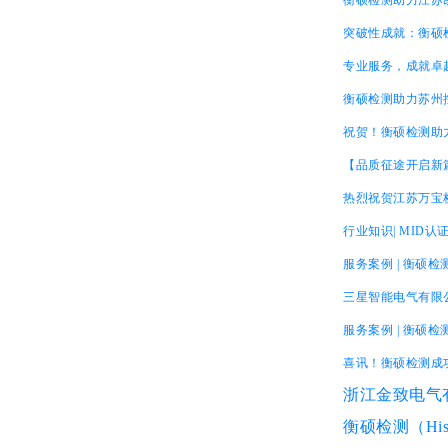
衡硕检测助力江苏
突破性成就：衡硕
专业服务，成就卓越
衡硕检测助力苏州
祝贺！衡硕检测助
【品质征途开启新
热烈祝贺江苏万宝
行业知识| MID
服务案例 | 衡硕检
三星智能电气有限
服务案例 | 衡硕
喜讯！衡硕检测成功
浙江金致电气
衡硕检测（His