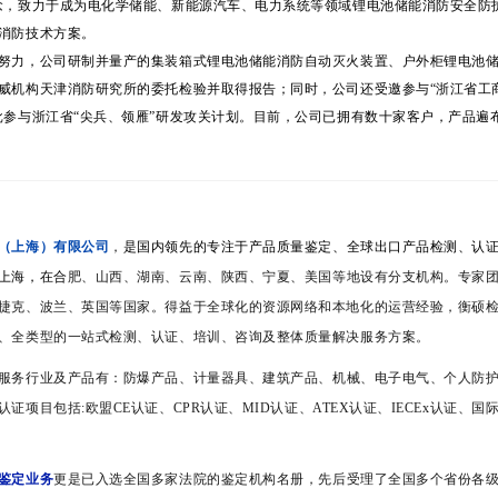
念，致力于成为电化学储能、新能源汽车、电力系统等领域锂电池储能消防安全防
消防技术方案。
努力，公司研制并量产的集装箱式锂电池储能消防自动灭火装置、户外柜锂电池
威机构天津消防研究所的委托检验并取得报告；同时，公司还受邀参与“浙江省工
批参与浙江省“尖兵、领雁”研发攻关计划。目前，公司已拥有数十家客户，产品遍布
（上海）有限公司
，
是国内领先的专注于产品质量鉴定、全球出口产品检测、认
上海，在合
肥、山西、湖南、云南、陕西、宁夏、美国等地设有分支机构。专家
捷克、波兰、英国等国家。得益于全球化的资源网络和本地化的运营经验，衡硕
、全类型的一站式检测、认证、培训、咨询及整体质量解决服务方案。
服务行业及产品有：防爆产品、计量器具、建筑产品、机械、电子电气、个人防
证项目包括:欧盟CE认证、CPR认证、
MID认证、
ATEX认证、IECEx认证、国
鉴定业务
更是已入选全国多家法院的鉴定机构名册，先后受理了全国多个省份各