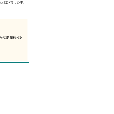
320+项，公平、
号楼3F 衡硕检测