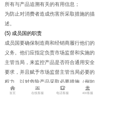
所有与产品追溯有关的有用信息；
为防止对消费者造成伤害所采取措施的描
述。
(5)
成员国的职责
成员国要确保制造商和经销商履行他们的
义务。他们应指定负责市场监督和实施的
主管当局，来监控产品是否符合通用安全
要求，并且赋予市场监督主管当局必要的
权力，以对危险产品采取必要措施（例如
낀
뀵
뀰
끤
禁止产品在市场上销售）。
首页
在线客服
电话客服
400客服
(6)
通过快速预警系统交换信息
指令规定在成员国和欧委会之间建立非食
品类消费品快速预警系统（
RAPEX
系
统）。
RAPEX
系统的目的在于确保相关主
管当局能够快速地被告知危险产品。
如