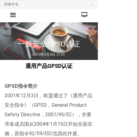
简体中文
ꀅ
넡
끀
一般安全GPSD认证
2019年1月4日
15:10
通用产品
GPSD
认证
GPSD
指令简介
2001
年
12
月
3
日，欧盟通过了《通用产品
安全指令》（
GPSD
，
General Product
Safety Directive
，
2001/95/EC
），并要
求各成员国从
2004
年
1
月
15
日开始全面实
施，原指令
92/59/EEC
也因此作废。